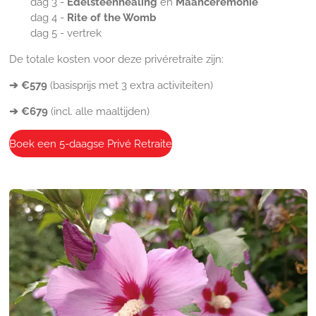
dag 3 -
Edelsteenhealing
en
Maanceremonie
dag 4 -
Rite of the Womb
dag 5 - vertrek
De totale kosten voor deze privéretraite zijn:
➔ €579
(basisprijs met 3 extra activiteiten)
➔ €679
(incl. alle maaltijden)
Boek een 5-daagse Privé Retraite