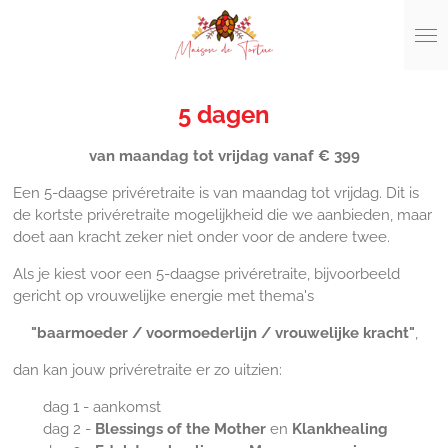
Ga
direct
naar
de
hoofdinhoud
5 dagen
van maandag tot vrijdag
vanaf € 399
Een 5-daagse privéretraite is van maandag tot vrijdag. Dit is
de kortste privéretraite mogelijkheid die we aanbieden, maar
doet aan kracht zeker niet onder voor de andere twee.
Als je kiest voor een 5-daagse privéretraite, bijvoorbeeld
gericht op vrouwelijke energie met thema's
"baarmoeder / voormoederlijn / vrouwelijke kracht"
,
dan kan jouw privéretraite er zo uitzien:
dag 1 - aankomst
dag 2 -
Blessings of the Mother
en
Klankhealing