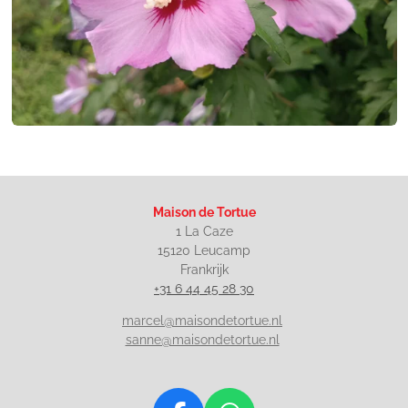
Maison de Tortue
1 La Caze
15120 Leucamp
Frankrijk
+31 6 44 45 28 30
marcel@maisondetortue.nl
sanne@maisondetortue.nl