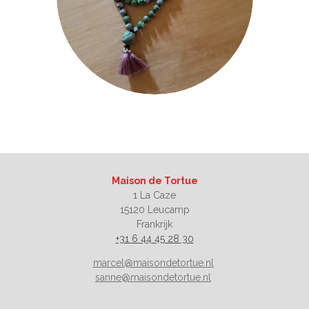
Maison de Tortue
1 La Caze
15120 Leucamp
Frankrijk
+31 6 44 45 28 30
marcel@maisondetortue.nl
sanne@maisondetortue.nl